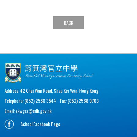
BACK
筲箕灣官立中學
Shau Kei Wan Government Secondary School
Address: 42 Chai Wan Road, Shau Kei Wan, Hong Kong
Telephone: (852) 2560 3544
Fax: (852) 2568 9708
Email:
skwgss@edb.gov.hk
School Facebook Page