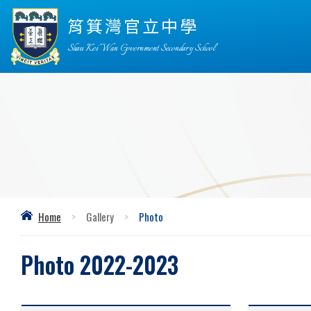
筲箕灣官立中學
Shau Kei Wan Government Secondary School
Home
>
Gallery
>
Photo
Photo 2022-2023