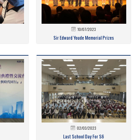
10/07/2023
Sir Edward Youde Memorial Prizes
02/03/2023
Last School Day For S6