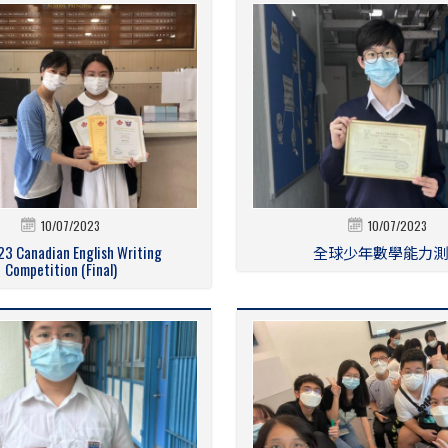
10/07/2023
10/07/2023
3 Canadian English Writing
全球少年數學能力測
Competition (Final)